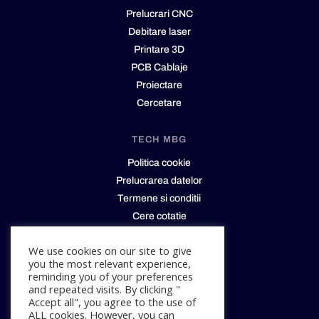
Prelucrari CNC
Debitare laser
Printare 3D
PCB Cablaje
Proiectare
Cercetare
TECH MBG
Politica cookie
Prelucrarea datelor
Termene si conditii
Cere cotatie
Contact
We use cookies on our site to give
you the most relevant experience,
CONTACT
reminding you of your preferences
and repeated visits. By clicking "
office@techmbg.com
Accept all", you agree to the use of
+40 750 888 233
ALL cookies. However, you can